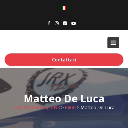
Skip
to
content
Contattaci
Matteo De Luca
CoreTech Racing oN3
>
Piloti
>
Matteo De Luca