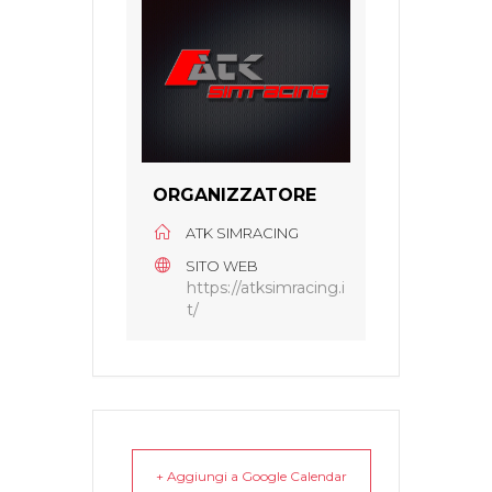
ORGANIZZATORE
ATK SIMRACING
SITO WEB
https://atksimracing.i
t/
+ Aggiungi a Google Calendar